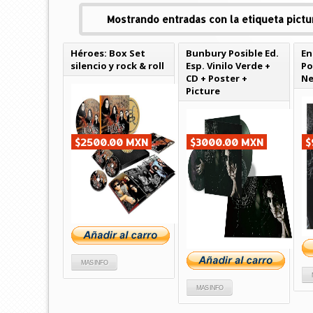
Mostrando entradas con la etiqueta
pictu
Héroes: Box Set
Bunbury Posible Ed.
En
silencio y rock & roll
Esp. Vinilo Verde +
Po
CD + Poster +
Ne
Picture
$2500.00 MXN
$3000.00 MXN
$
MAS INFO
MAS INFO